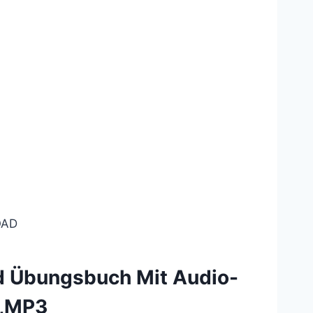
AD
nd Übungsbuch Mit Audio-
F,MP3