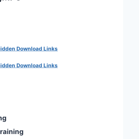
 hidden Download Links
 hidden Download Links
ng
raining