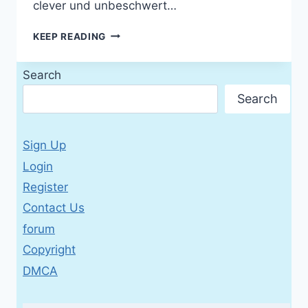
clever und unbeschwert…
DAF
KEEP READING
LEICHT
A1
Search
Search
Sign Up
Login
Register
Contact Us
forum
Copyright
DMCA