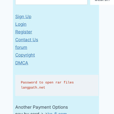
Sign Up
Login
Register
Contact Us
forum
Copyright
DMCA
Password to open rar files 
langpath.net
Another Payment Options