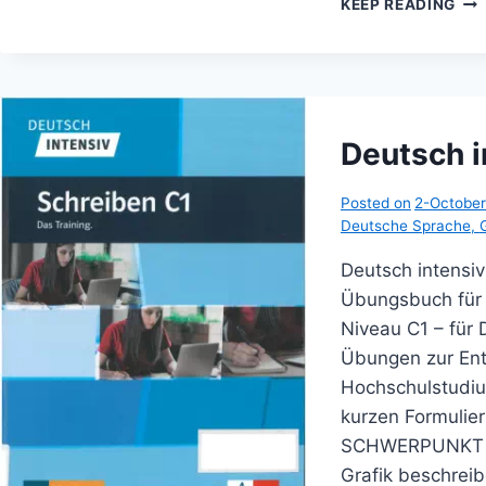
KEEP READING
INT
SCH
A1
Deutsch i
Posted on
2-Octobe
Deutsche Sprache
,
Deutsch intensi
Übungsbuch für i
Niveau C1 – für
Übungen zur Ent
Hochschulstudiu
kurzen Formulie
SCHWERPUNKT 1: 
Grafik beschreib