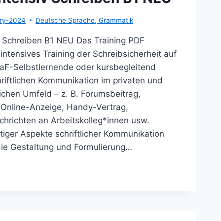
ary-2024
Deutsche Sprache
,
Grammatik
v Schreiben B1 NEU Das Training PDF
ntensives Training der Schreibsicherheit auf
DaF-Selbstlernende oder kursbegleitend
riftlichen Kommunikation im privaten und
ichen Umfeld – z. B. Forumsbeitrag,
Online-Anzeige, Handy-Vertrag,
hrichten an Arbeitskolleg*innen usw.
tiger Aspekte schriftlicher Kommunikation
die Gestaltung und Formulierung…
UTSCH
ENSIV
REIBEN
U