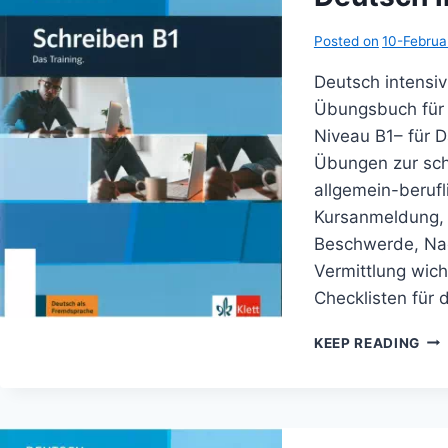
Posted on
10-Febru
Deutsch intensi
Übungsbuch für i
Niveau B1– für 
Übungen zur sch
allgemein-berufl
Kursanmeldung, 
Beschwerde, Nac
Vermittlung wich
Checklisten für 
DE
KEEP READING
INT
SCH
B1
NE