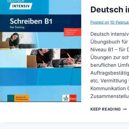
Deutsch i
Posted on
10-Febru
Deutsch intensi
Übungsbuch für i
Niveau B1 – für 
Übungen zur sch
beruflichen Umfe
Auftragsbestäti
etc. Vermittlung 
Kommunikation C
Zusammenstellun
DE
KEEP READING
INT
SCH
B1