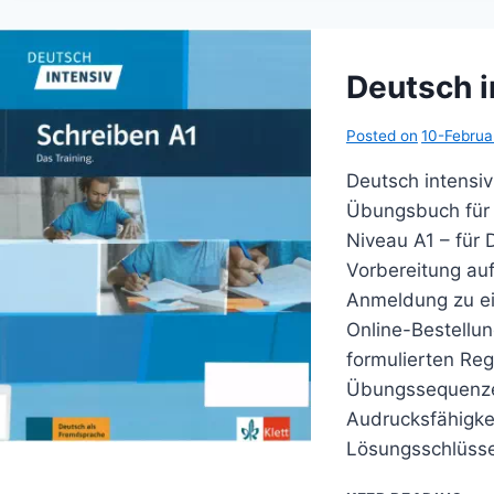
Deutsch i
Posted on
10-Febru
Deutsch intensi
Übungsbuch für i
Niveau A1 – für 
Vorbereitung auf
Anmeldung zu ei
Online-Bestellun
formulierten Reg
Übungssequenzen
Audrucksfähigkei
Lösungsschlüss
DE