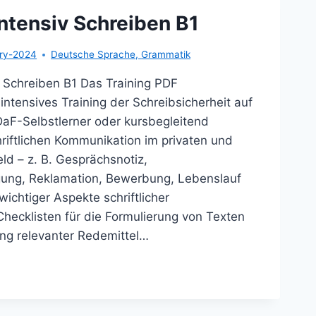
ntensiv Schreiben B1
ary-2024
Deutsche Sprache
,
Grammatik
v Schreiben B1 Das Training PDF
ntensives Training der Schreibsicherheit auf
DaF-Selbstlerner oder kursbegleitend
riftlichen Kommunikation im privaten und
ld – z. B. Gesprächsnotiz,
gung, Reklamation, Bewerbung, Lebenslauf
wichtiger Aspekte schriftlicher
hecklisten für die Formulierung von Texten
g relevanter Redemittel…
UTSCH
ENSIV
REIBEN