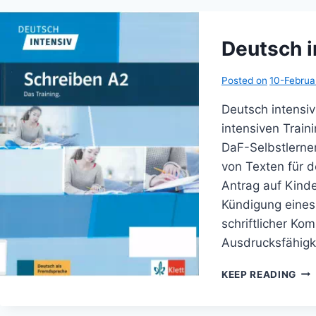
Deutsch i
Posted on
10-Febru
Deutsch intens
intensiven Train
DaF-Selbstlerne
von Texten für d
Antrag auf Kinde
Kündigung eines 
schriftlicher Ko
Ausdrucksfähigk
DE
KEEP READING
INT
SCH
A2