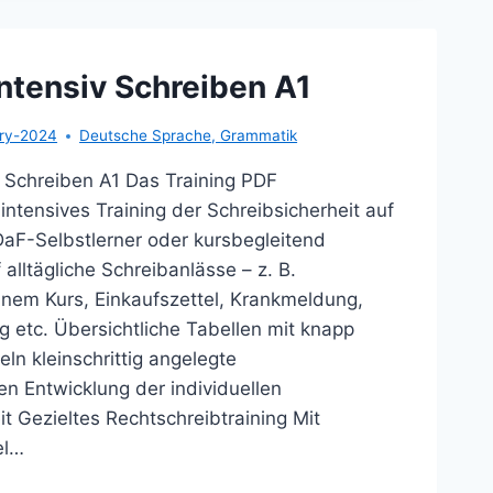
ntensiv Schreiben A1
ary-2024
Deutsche Sprache
,
Grammatik
v Schreiben A1 Das Training PDF
ntensives Training der Schreibsicherheit auf
DaF-Selbstlerner oder kursbegleitend
 alltägliche Schreibanlässe – z. B.
nem Kurs, Einkaufszettel, Krankmeldung,
g etc. Übersichtliche Tabellen mit knapp
eln kleinschrittig angelegte
 Entwicklung der individuellen
t Gezieltes Rechtschreibtraining Mit
el…
UTSCH