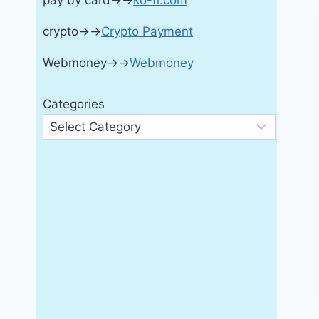
pay by card→→
ko-fi.com
crypto→→
Crypto Payment
Webmoney→→
Webmoney
Categories