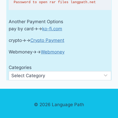
Password to open rar files langpath.net
Another Payment Options
pay by card→→
ko-fi.com
crypto→→
Crypto Payment
Webmoney→→
Webmoney
Categories
© 2026 Language Path