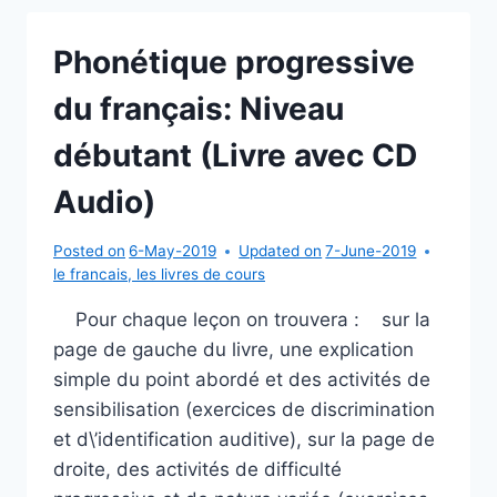
CONTEXTE.
NIVEAU
Phonétique progressive
INTERMÉDIAIRE
(LIVRE
du français: Niveau
+
CORRIGÉS)
débutant (Livre avec CD
Audio)
Posted on
6-May-2019
Updated on
7-June-2019
le francais
,
les livres de cours
Pour chaque leçon on trouvera : sur la
page de gauche du livre, une explication
simple du point abordé et des activités de
sensibilisation (exercices de discrimination
et d\’identification auditive), sur la page de
droite, des activités de difficulté