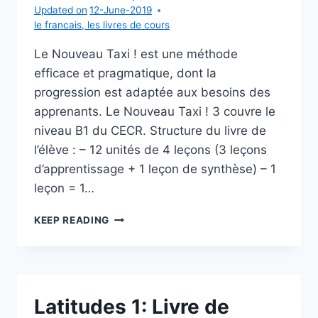
Updated on
12-June-2019
le francais
,
les livres de cours
Le Nouveau Taxi ! est une méthode
efficace et pragmatique, dont la
progression est adaptée aux besoins des
apprenants. Le Nouveau Taxi ! 3 couvre le
niveau B1 du CECR. Structure du livre de
l’élève : – 12 unités de 4 leçons (3 leçons
d’apprentissage + 1 leçon de synthèse) – 1
leçon = 1…
LE
KEEP READING
NOUVEAU
TAXI!
3:
LIVRE
DE
Latitudes 1: Livre de
L’ÉLÈVE