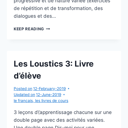
progressive et de nature variée (exercices
de répétition et de transformation, des
dialogues et des…
PHONÉTIQUE
KEEP READING
PROGRESSIVE
DU
FRANÇAIS:
NIVEAU
DÉBUTANT
Les Loustics 3: Livre
(LIVRE
AVEC
d’élève
CD
AUDIO)
Posted on
12-February-2019
Updated on
12-June-2019
le francais
,
les livres de cours
3 leçons d\’apprentissage chacune sur une
double page avec des activités variées.
Une double page Dis-moi pour une