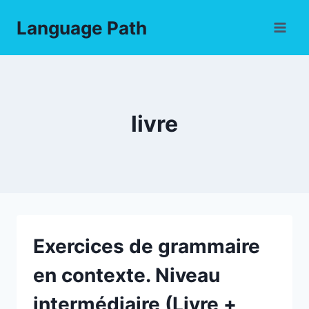
Skip
Language Path
to
content
livre
Exercices de grammaire
en contexte. Niveau
intermédiaire (Livre +