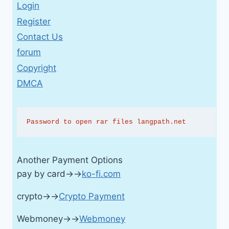
Login
Register
Contact Us
forum
Copyright
DMCA
Password to open rar files langpath.net
Another Payment Options
pay by card→→
ko-fi.com
crypto→→
Crypto Payment
Webmoney→→
Webmoney