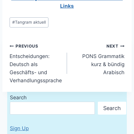
Links
Post
#
Tangram aktuell
Tags:
Post
PREVIOUS
NEXT
Entscheidungen:
PONS Grammatik
navigation
Deutsch als
kurz & bündig
Geschäfts- und
Arabisch
Verhandlungssprache
Search
Search
Sign Up