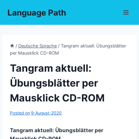
Skip
Language Path
to
content
/
Deutsche Sprache
/
Tangram aktuell: Übungsblätter
per Mausklick CD-ROM
Tangram aktuell:
Übungsblätter per
Mausklick CD-ROM
Posted on
9-August-2020
Tangram aktuell: Übungsblätter per
Mausklick CD-ROM