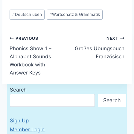
Post
#
Deutsch üben
#
Wortschatz & Grammatik
Tags:
Post
PREVIOUS
NEXT
Phonics Show 1 –
Großes Übungsbuch
navigation
Alphabet Sounds:
Französisch
Workbook with
Answer Keys
Search
Search
Sign Up
Member Login