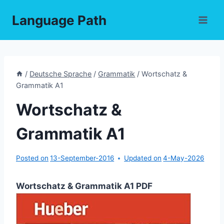
Skip
Language Path
to
content
/
Deutsche Sprache
/
Grammatik
/
Wortschatz &
Grammatik A1
Wortschatz &
Grammatik A1
Posted on
13-September-2016
Updated on
4-May-2026
Wortschatz & Grammatik A1 PDF