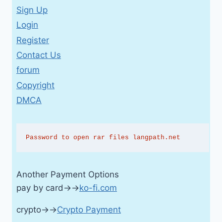
Sign Up
Login
Register
Contact Us
forum
Copyright
DMCA
Password to open rar files langpath.net
Another Payment Options
pay by card→→
ko-fi.com
crypto→→
Crypto Payment