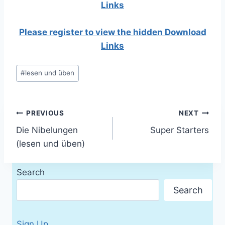
Links
Please register to view the hidden Download
Links
Post
#
lesen und üben
Tags:
Post
PREVIOUS
NEXT
Die Nibelungen
Super Starters
navigation
(lesen und üben)
Search
Search
Sign Up