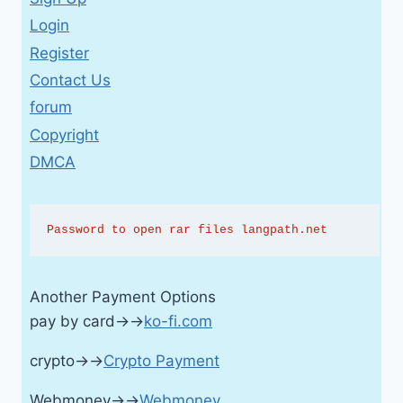
Login
Register
Contact Us
forum
Copyright
DMCA
Password to open rar files langpath.net
Another Payment Options
pay by card→→
ko-fi.com
crypto→→
Crypto Payment
Webmoney→→
Webmoney