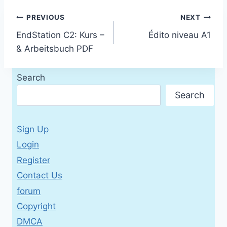
Post
PREVIOUS
NEXT
EndStation C2: Kurs –
Édito niveau A1
navigation
& Arbeitsbuch PDF
Search
Search
Sign Up
Login
Register
Contact Us
forum
Copyright
DMCA