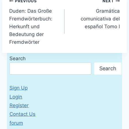
Post
PREVIOUS
NEXT
Duden: Das Große
Gramática
navigation
Fremdwörterbuch:
comunicativa del
Herkunft und
español Tomo I
Bedeutung der
Fremdwörter
Search
Search
Sign Up
Login
Register
Contact Us
forum