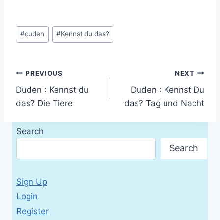
Post
#
duden
#
Kennst du das?
Tags:
Post
PREVIOUS
NEXT
Duden : Kennst du
Duden : Kennst Du
navigation
das? Die Tiere
das? Tag und Nacht
Search
Search
Sign Up
Login
Register