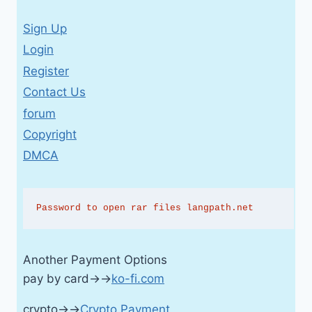
Sign Up
Login
Register
Contact Us
forum
Copyright
DMCA
Password to open rar files langpath.net
Another Payment Options
pay by card→→
ko-fi.com
crypto→→
Crypto Payment