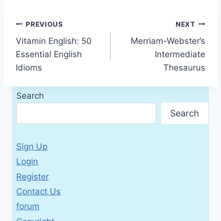
Post
PREVIOUS
NEXT
Vitamin English: 50
Merriam-Webster’s
navigation
Essential English
Intermediate
Idioms
Thesaurus
Search
Search
Sign Up
Login
Register
Contact Us
forum