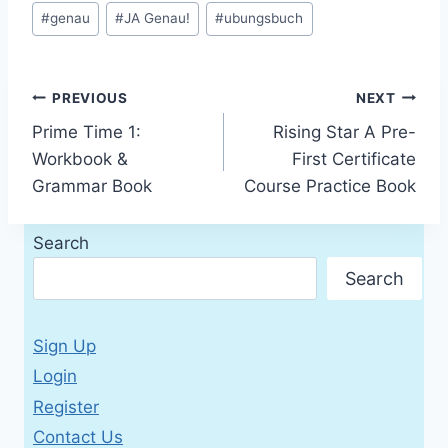
Post
#
genau
#
JA Genau!
#
ubungsbuch
Tags:
Post
PREVIOUS
NEXT
Prime Time 1:
Rising Star A Pre-
navigation
Workbook &
First Certificate
Grammar Book
Course Practice Book
Search
Search
Sign Up
Login
Register
Contact Us