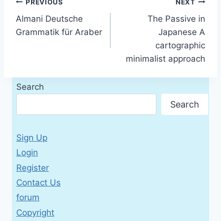
Post
PREVIOUS
NEXT
Almani Deutsche
The Passive in
navigation
Grammatik für Araber
Japanese A
cartographic
minimalist approach
Search
Search
Sign Up
Login
Register
Contact Us
forum
Copyright