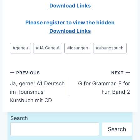
Download Links
Please register to view the hidden
Download Links
Post
#
genau
#
JA Genau!
#
losungen
#
ubungsbuch
Tags:
Post
PREVIOUS
NEXT
Ja, gerne! A1 Deutsch
G for Grammar, F for
navigation
im Tourismus
Fun Band 2
Kursbuch mit CD
Search
Search