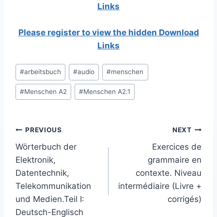
Links
Please register to view the hidden Download
Links
Post
#
arbeitsbuch
#
audio
#
menschen
Tags:
#
Menschen A2
#
Menschen A2.1
Post
PREVIOUS
NEXT
Wörterbuch der
Exercices de
navigation
Elektronik,
grammaire en
Datentechnik,
contexte. Niveau
Telekommunikation
intermédiaire (Livre +
und Medien.Teil I:
corrigés)
Deutsch-Englisch