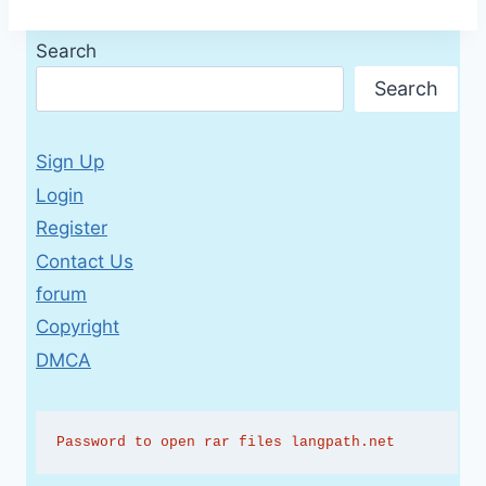
Search
Search
Sign Up
Login
Register
Contact Us
forum
Copyright
DMCA
Password to open rar files langpath.net