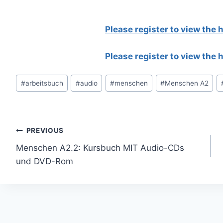
Please register to view the
Please register to view the
Post
#
arbeitsbuch
#
audio
#
menschen
#
Menschen A2
Tags:
Post
PREVIOUS
Menschen A2.2: Kursbuch MIT Audio-CDs
navigation
und DVD-Rom