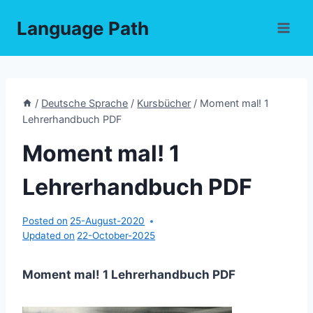
Skip
Language Path
to
content
/
Deutsche Sprache
/
Kursbücher
/
Moment mal! 1
Lehrerhandbuch PDF
Moment mal! 1
Lehrerhandbuch PDF
Posted on
25-August-2020
Updated on
22-October-2025
Moment mal! 1 Lehrerhandbuch PDF