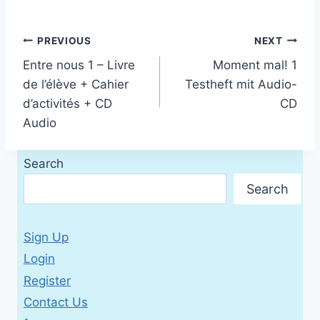
Post
PREVIOUS
NEXT
Entre nous 1 – Livre
Moment mal! 1
navigation
de l’élève + Cahier
Testheft mit Audio-
d’activités + CD
CD
Audio
Search
Search
Sign Up
Login
Register
Contact Us