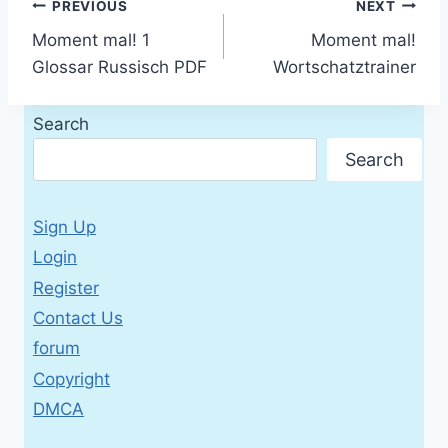
Post
PREVIOUS
NEXT
Moment mal! 1
Moment mal!
navigation
Glossar Russisch PDF
Wortschatztrainer
Search
Search
Sign Up
Login
Register
Contact Us
forum
Copyright
DMCA