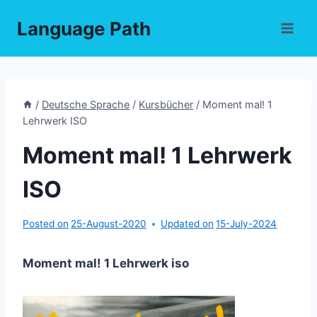
Skip
Language Path
to
content
/
Deutsche Sprache
/
Kursbücher
/
Moment mal! 1
Lehrwerk ISO
Moment mal! 1 Lehrwerk
ISO
Posted on
25-August-2020
Updated on
15-July-2024
Moment mal! 1 Lehrwerk iso