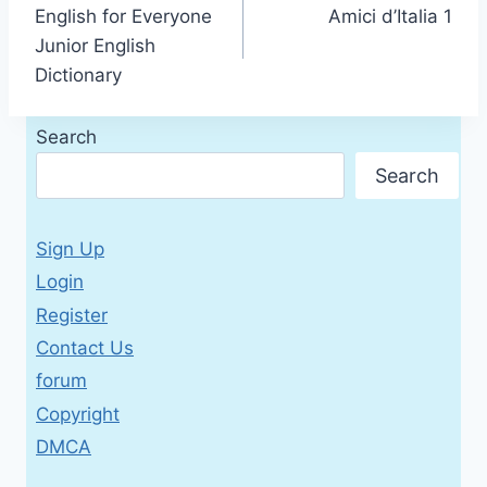
English for Everyone
Amici d’Italia 1
navigation
Junior English
Dictionary
Search
Search
Sign Up
Login
Register
Contact Us
forum
Copyright
DMCA