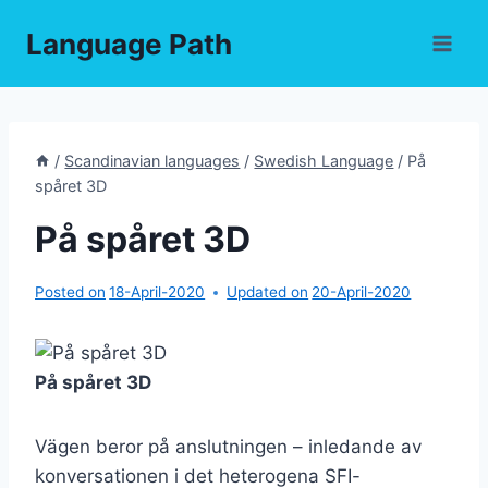
Skip
Language Path
to
content
/
Scandinavian languages
/
Swedish Language
/
På
spåret 3D
På spåret 3D
Posted on
18-April-2020
Updated on
20-April-2020
På spåret 3D
Vägen beror på anslutningen – inledande av
konversationen i det heterogena SFI-