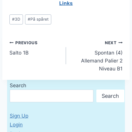
Links
Post
#
3D
#
På spåret
Tags:
Post
PREVIOUS
NEXT
Salto 1B
Spontan (4)
navigation
Allemand Palier 2
Niveau B1
Search
Search
Sign Up
Login