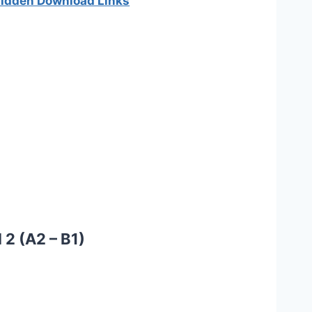
 hidden Download Links
 2 (A2 – B1)