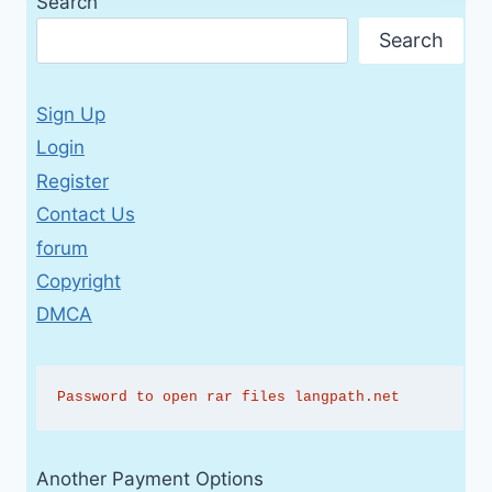
Search
Search
Sign Up
Login
Register
Contact Us
forum
Copyright
DMCA
Password to open rar files langpath.net
Another Payment Options