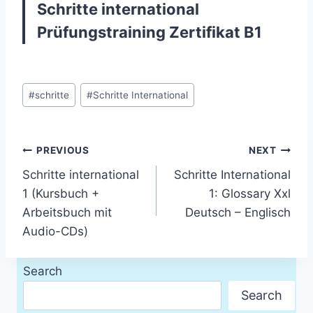
Schritte international
Prüfungstraining Zertifikat B1
Post
#
schritte
#
Schritte International
Tags:
Post
PREVIOUS
NEXT
Schritte international
Schritte International
navigation
1 (Kursbuch +
1: Glossary Xxl
Arbeitsbuch mit
Deutsch – Englisch
Audio-CDs)
Search
Search