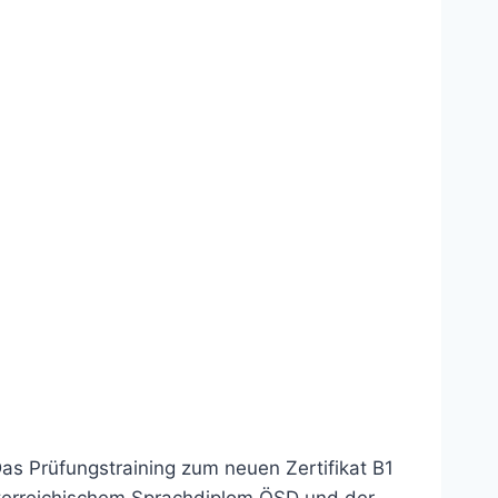
 Das Prüfungstraining zum neuen Zertifikat B1
sterreichischem Sprachdiplom ÖSD und der