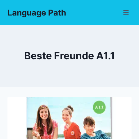
Skip
Language Path
to
content
Beste Freunde A1.1