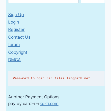
AUDIO-
CD
Sign Up
Login
Register
Contact Us
forum
Copyright
DMCA
Password to open rar files langpath.net
Another Payment Options
pay by card→→
ko-fi.com