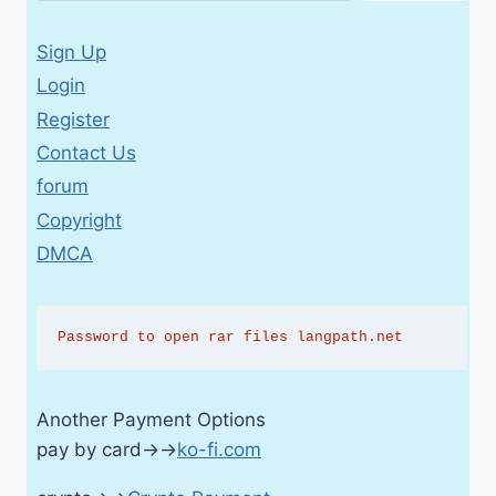
Sign Up
Login
Register
Contact Us
forum
Copyright
DMCA
Password to open rar files langpath.net
Another Payment Options
pay by card→→
ko-fi.com