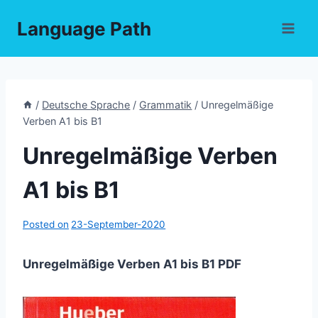
Skip
Language Path
to
content
/
Deutsche Sprache
/
Grammatik
/
Unregelmäßige
Verben A1 bis B1
Unregelmäßige Verben
A1 bis B1
Posted on
23-September-2020
Unregelmäßige Verben A1 bis B1 PDF