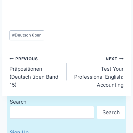
Post
#
Deutsch üben
Tags:
Post
PREVIOUS
NEXT
Präpositionen
Test Your
navigation
(Deutsch üben Band
Professional English:
15)
Accounting
Search
Search
Sign Up