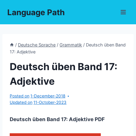
Skip
Language Path
to
content
/
Deutsche Sprache
/
Grammatik
/
Deutsch üben Band
17: Adjektive
Deutsch üben Band 17:
Adjektive
Posted on
1-December-2018
Updated on
11-October-2023
Deutsch üben Band 17: Adjektive PDF