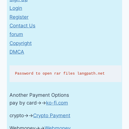
Login
Register
Contact Us
forum
Copyright
DMCA
Password to open rar files langpath.net
Another Payment Options
pay by card→→
ko-fi.com
crypto→→
Crypto Payment
Webmoney→→
Webmoney