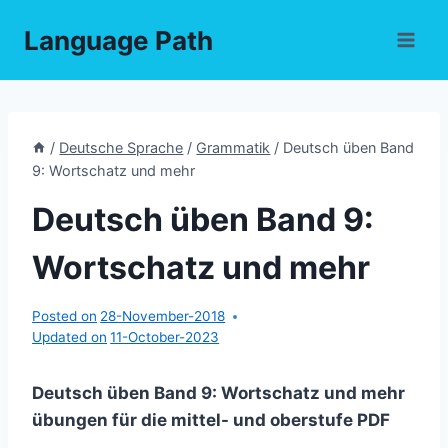
Skip
Language Path
to
content
/
Deutsche Sprache
/
Grammatik
/
Deutsch üben Band
9: Wortschatz und mehr
Deutsch üben Band 9:
Wortschatz und mehr
Posted on
28-November-2018
Updated on
11-October-2023
Deutsch üben Band 9: Wortschatz und mehr
übungen für die mittel- und oberstufe PDF