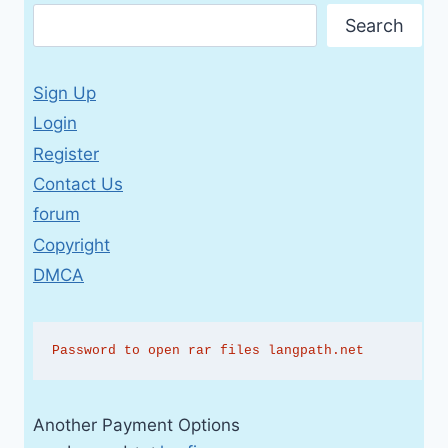
Search
Sign Up
Login
Register
Contact Us
forum
Copyright
DMCA
Password to open rar files langpath.net
Another Payment Options