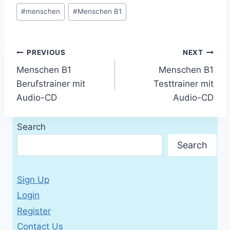
Post
#
menschen
#
Menschen B1
Tags:
Post
PREVIOUS
NEXT
Menschen B1
Menschen B1
navigation
Berufstrainer mit
Testtrainer mit
Audio-CD
Audio-CD
Search
Search
Sign Up
Login
Register
Contact Us