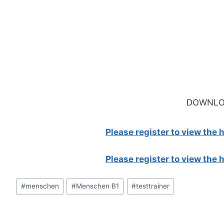
DOWNLO
Please register to view the
Please register to view the
Post
#
menschen
#
Menschen B1
#
testtrainer
Tags: