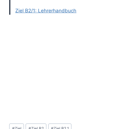
Ziel B2/1: Lehrerhandbuch
Post
#
Ziel
#
Ziel B2
#
Ziel B2.1