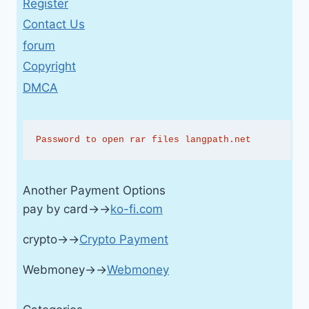
Register
Contact Us
forum
Copyright
DMCA
Password to open rar files langpath.net
Another Payment Options
pay by card→→
ko-fi.com
crypto→→
Crypto Payment
Webmoney→→
Webmoney