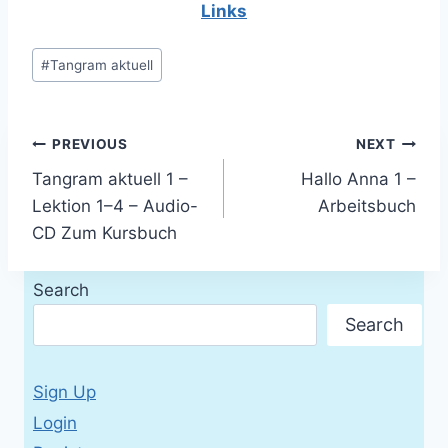
Links
Post
#
Tangram aktuell
Tags:
Post
PREVIOUS
NEXT
Tangram aktuell 1 –
Hallo Anna 1 –
navigation
Lektion 1–4 – Audio-
Arbeitsbuch
CD Zum Kursbuch
Search
Search
Sign Up
Login